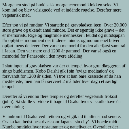
Morgenen stod på buddistisk morgenceremoni klokken seks. Vi
kom ind og blev velsignede ved at indånde røgelse. Derefter mere
vegetarisk mad.
Efter tog vi på rundtur. Vi startede på gravpladsen igen. Over 20.000
store grave og ukendt antal mindre. Det er egentlig ikke grave – det
er memorials. Rige og magtfulde mennesker i feudal og nutidsjapan
får opført et monument der til.deres minde, og monumenet bliver
opført mens de lever. Der var en memorial for den allerførst samurai
i Japan. Den var mere end 1200 år gammel. Der var så også en
memorial for Panasonic i den nyere afdeling.
I slutningen af gravpladsen var der et tempel hvor grundlæggeren af
singo buddismen, Kobo Daishi gik i sin ‘evige meditation’ og
forsvandt for 1200 år siden. Vi tror at han bare krassede af da han
mediterede, men han får serveret 2 måltider hver dag i et særligt
tempel.
Derefter så vi endnu flere templer og derefter vegetarisk frokost
(juhu). Så skulle vi videre tilbage til Osaka hvor vi skulle have én
overnatning.
Vi ankom til Osaka ved tretiden og vi gik ud til aftensmad senere.
Osaka kan bedst beskrives som Japans ‘sin city’. Vi boede midt i
Namba området hvor restauranter og nattelivet er. Overalt er der