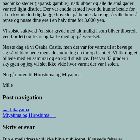
pachinko steder (japansk gamble), natklubber og alle de små gader
var red light district. Der var endda et sted hvor du kunne betale for
at en kvinde lod dig lægge hovedet på hendes knæ og så ville hun så
rense og nusse dine øre i en halv time for 3.000 yen.
Vi spiste sukiyaki (en stor gryde med alt muligt i som bliver tilberedt
ved bordet) og fik is og kaffe med op på værelset.
Næste dag så vi Osaka Castle, men det var for varmt til at bevæge
sig så vi blev nede mens de andre tog en tur op i slottet. Vi fik dog et
billede med en samurai og en kold slush ice. Det var 33 grader i
skyggen og jeg vil slet ikke vide hvor varmt der var i solen.
Nu går turen til Hiroshima og Miyajima.
Mille
Post navigation
← Takayama
Miyajima og Hiroshima →
Skriv et svar
Din e-mailadresse vil ikke blive publiceret.
Krævede felter er