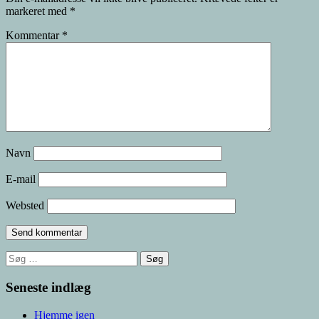
markeret med
*
Kommentar
*
Navn
E-mail
Websted
Søg
efter:
Seneste indlæg
Hjemme igen