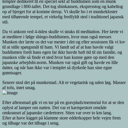
templer dedikeret til en speciel sekt af buddismen som en munk
grundlage i 800-tallet. Det tog shinkansen, ekspresstog og kabeltog
op af bjerget for at komme derop. Vi skulle bo i et munkekloster
med tilhørende tempel, et virkelig fredfyldt sted i traditionel japansk
stil.
Da vi ankom ved 4-tiden skulle vi straks til meditation. Her lærte vi
at meditere i følge shingo-buddismen, hvor man også messer.
Munken der lærte os det var mester i det og efter sessionen fik vi lov
til at stille spørgsmål til ham. Vi fandt ud af at han havde valgt
buddismen fordi hans egen far ikkr havde haft tid til sin familie, og
munken ville så finde et sted hvor han kunne gøre op med den
japanske arbejdsbi-norm. Munken var også gift og havde en lille
datter, og når han ikke var i templet så dyrkede han sine egne
grøntsager.
Senere stod det på munkemad. Alt er vegetarisk og uden løg. Masser
af tofu, intet smag.
Efter aftensmad gik vi en tur på en gravplads/memorial for at se den
oplyst af lamper om natten. Det var et kæmpestort område
omkranset af japanske cædertræer. Stien var over to km lang.
Efter at have kigget på klamme store edderkopper hele vejen frem
og tilbage var det tilbage i seng.