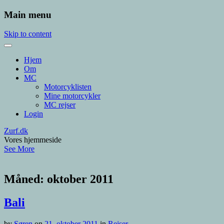
Main menu
Skip to content
Hjem
Om
MC
Motorcyklisten
Mine motorcykler
MC rejser
Login
Zurf.dk
Vores hjemmeside
See More
Måned:
oktober 2011
Bali
by
Søren
on
21. oktober 2011
in
Rejser