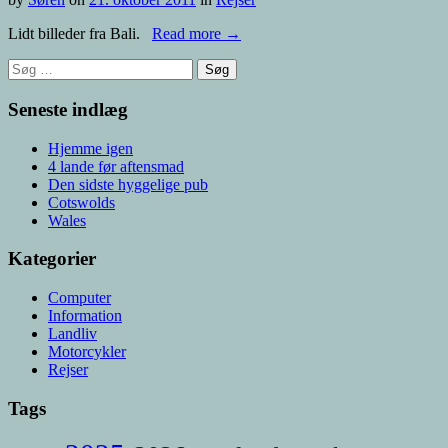
Lidt billeder fra Bali.
Read more →
Søg
efter:
Seneste indlæg
Hjemme igen
4 lande før aftensmad
Den sidste hyggelige pub
Cotswolds
Wales
Kategorier
Computer
Information
Landliv
Motorcykler
Rejser
Tags