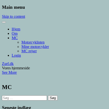
Main menu
Skip to content
Hjem
Om
MC
Motorcyklisten
Mine motorcykler
MC rejser
Login
Zurf.dk
Vores hjemmeside
See More
MC
Søg
efter:
Seneste indlæg