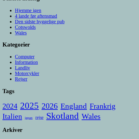
Hjemme igen
4 lande før aftensmad
Den sidste hyggelige pub
Cotswolds
Wales
Kategorier
Computer
Information
Landliv
Motorcykler
Rejser
Tags
2025
2026
England
Frankrig
2024
Skotland
Italien
Wales
rejse
japan
Arkiver