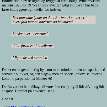
Portmeirion blev designet og bygget af Sir Clough Williams-Ellis
mellem 1925 og 1975 i en sjov eventyr agtig stil. Byen har både
faste indbyggere og hoteller for turister.
Det maritime fylder en del i Portmeirion, der er i
hvert fald mange havfruer og havmænd
Udsigt over “centrum”
Gitte foran et af hotellerne
Mig nede ved stranden
Det er en meget underlig by, som mere minder om en temapark, med
souvenir butikker, og den slags – men en speciel oplevelse, hvor vi
kom ind på pensionist billetter 😂
Derfra var det bare tilbage til vores Inn (kro), og få lidt øl/vin og lidt
at spise. Derefter på hovedet i seng.
Godnat