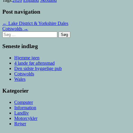
Tags:
2026
England
Skotland
Post navigation
← Lake District & Yorkshire Dales
Cotswolds →
Søg
efter:
Seneste indlæg
Hjemme igen
4 lande før aftensmad
Den sidste hyggelige pub
Cotswolds
Wales
Kategorier
Computer
Information
Landliv
Motorcykler
Rejser