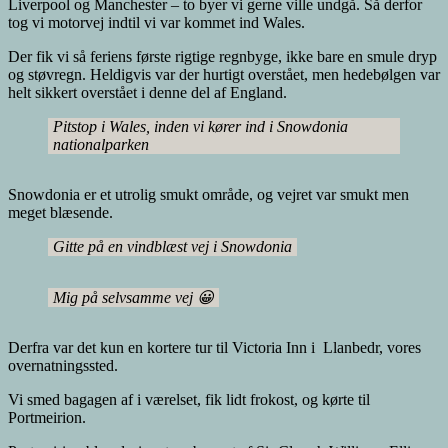
Liverpool og Manchester – to byer vi gerne ville undgå. Så derfor
tog vi motorvej indtil vi var kommet ind Wales.
Der fik vi så feriens første rigtige regnbyge, ikke bare en smule dryp
og støvregn. Heldigvis var der hurtigt overstået, men hedebølgen var
helt sikkert overstået i denne del af England.
Pitstop i Wales, inden vi kører ind i Snowdonia
nationalparken
Snowdonia er et utrolig smukt område, og vejret var smukt men
meget blæsende.
Gitte på en vindblæst vej i Snowdonia
Mig på selvsamme vej 😀
Derfra var det kun en kortere tur til Victoria Inn i Llanbedr, vores
overnatningssted.
Vi smed bagagen af i værelset, fik lidt frokost, og kørte til
Portmeirion.