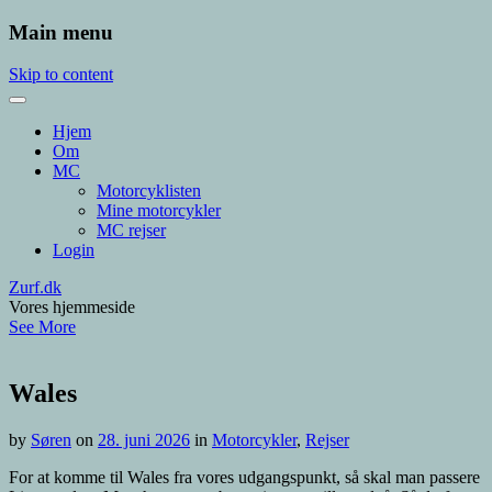
Main menu
Skip to content
Hjem
Om
MC
Motorcyklisten
Mine motorcykler
MC rejser
Login
Zurf.dk
Vores hjemmeside
See More
Wales
by
Søren
on
28. juni 2026
in
Motorcykler
,
Rejser
For at komme til Wales fra vores udgangspunkt, så skal man passere