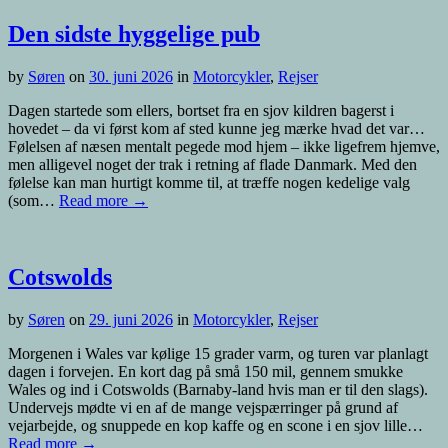
Den sidste hyggelige pub
by
Søren
on
30. juni 2026
in
Motorcykler
,
Rejser
Dagen startede som ellers, bortset fra en sjov kildren bagerst i
hovedet – da vi først kom af sted kunne jeg mærke hvad det var…
Følelsen af næsen mentalt pegede mod hjem – ikke ligefrem hjemve,
men alligevel noget der trak i retning af flade Danmark. Med den
følelse kan man hurtigt komme til, at træffe nogen kedelige valg
(som…
Read more →
Cotswolds
by
Søren
on
29. juni 2026
in
Motorcykler
,
Rejser
Morgenen i Wales var kølige 15 grader varm, og turen var planlagt
dagen i forvejen. En kort dag på små 150 mil, gennem smukke
Wales og ind i Cotswolds (Barnaby-land hvis man er til den slags).
Undervejs mødte vi en af de mange vejspærringer på grund af
vejarbejde, og snuppede en kop kaffe og en scone i en sjov lille…
Read more →