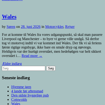
Wales
by
Søren
on
28. juni 2026
in
Motorcykler
,
Rejser
For at komme til Wales fra vores udgangspunkt, så skal man passere
Liverpool og Manchester – to byer vi gerne ville undgå. Så derfor
tog vi motorvej indtil vi var kommet ind Wales. Der fik vi så feriens
første rigtige regnbyge, ikke bare en smule dryp og støvregn.
Heldigvis var der hurtigt overstået, men hedebølgen var helt sikkert
overstået i…
Read more →
Navigation
Ældre indlæg
Søg
til
efter:
indlæg
Seneste indlæg
Hjemme igen
4 lande før aftensmad
Den sidste hyggelige pub
Cotswolds
Wales