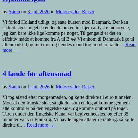
by
Søren
on
3. juli 2026
in
Motorcykler
,
Rejser
Vi forlod Holland tidligt, og satte kursen mod Danmark. Der kan
sikkert siges noget spændende om en tur hjem af tyske motorveje,
jeg kan bare ikke lige komme på noget. Til gengæld er det en
effektiv måde at komme fra A til B 😀 Vi ankom til Danmark lige til
aftenmadstid,og min mor og hendes mand tog imod to trætte…
Read
more →
4 lande før aftensmad
by
Søren
on
1. juli 2026
in
Motorcykler
,
Rejser
Vi tog afsted efter morgenmaden, og kørte direkte til euro tunnelen.
Modsat den franske side, så gik det som en leg at komme gennem
alle kontroller på den engelske side, og komme ombord på toget.
Turen under den Engelske Kanal var begivenhedsløs, og efter 35
minutter var vi i Frankrig. Vi havde ingen aftaler i Frankrig, så kørte
direkte til…
Read more →