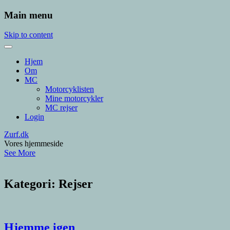
Main menu
Skip to content
Hjem
Om
MC
Motorcyklisten
Mine motorcykler
MC rejser
Login
Zurf.dk
Vores hjemmeside
See More
Kategori:
Rejser
Hjemme igen