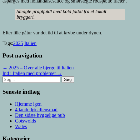
asparges med hollandaisesauce og smørstegte rødspætte fileter..
Smagte pragtfuldt med kold fadøl fra et lokalt
bryggeri.
Efter lille gåtur var det tid til at krybe under dynen.
Tags:
2025
Italien
Post navigation
← 2025 – Over alle bjerge til Italien
Ind i Italien med problemer →
Søg
efter:
Seneste indlæg
Hjemme igen
4 lande før aftensmad
Den sidste hyggelige pub
Cotswolds
Wales
Kategorier