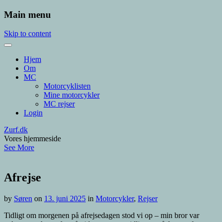
Main menu
Skip to content
Hjem
Om
MC
Motorcyklisten
Mine motorcykler
MC rejser
Login
Zurf.dk
Vores hjemmeside
See More
Afrejse
by
Søren
on
13. juni 2025
in
Motorcykler
,
Rejser
Tidligt om morgenen på afrejsedagen stod vi op – min bror var