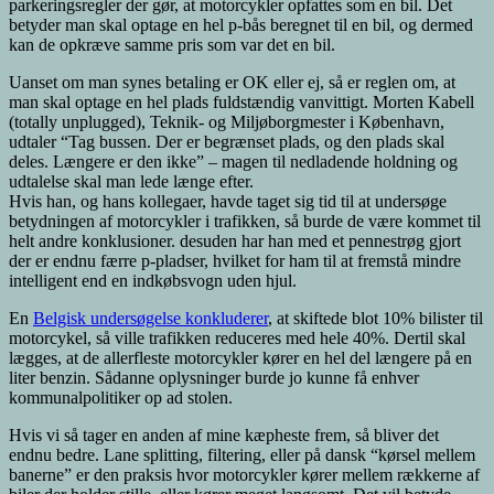
parkeringsregler der gør, at motorcykler opfattes som en bil. Det
betyder man skal optage en hel p-bås beregnet til en bil, og dermed
kan de opkræve samme pris som var det en bil.
Uanset om man synes betaling er OK eller ej, så er reglen om, at
man skal optage en hel plads fuldstændig vanvittigt. Morten Kabell
(totally unplugged), Teknik- og Miljøborgmester i København,
udtaler “Tag bussen. Der er begrænset plads, og den plads skal
deles. Længere er den ikke” – magen til nedladende holdning og
udtalelse skal man lede længe efter.
Hvis han, og hans kollegaer, havde taget sig tid til at undersøge
betydningen af motorcykler i trafikken, så burde de være kommet til
helt andre konklusioner. desuden har han med et pennestrøg gjort
der er endnu færre p-pladser, hvilket for ham til at fremstå mindre
intelligent end en indkøbsvogn uden hjul.
En
Belgisk undersøgelse konkluderer
, at skiftede blot 10% bilister til
motorcykel, så ville trafikken reduceres med hele 40%. Dertil skal
lægges, at de allerfleste motorcykler kører en hel del længere på en
liter benzin. Sådanne oplysninger burde jo kunne få enhver
kommunalpolitiker op ad stolen.
Hvis vi så tager en anden af mine kæpheste frem, så bliver det
endnu bedre. Lane splitting, filtering, eller på dansk “kørsel mellem
banerne” er den praksis hvor motorcykler kører mellem rækkerne af