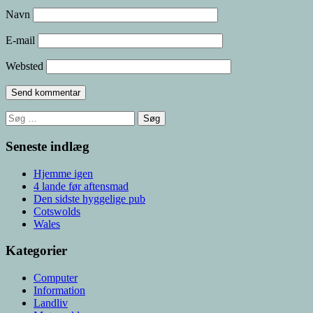
Navn
E-mail
Websted
Søg
efter:
Seneste indlæg
Hjemme igen
4 lande før aftensmad
Den sidste hyggelige pub
Cotswolds
Wales
Kategorier
Computer
Information
Landliv