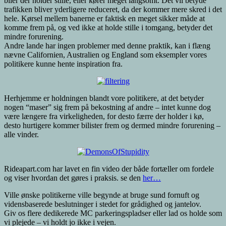
biler der holder stille, eller kører meget langsomt. Det vil betyde
trafikken bliver yderligere reduceret, da der kommer mere skred i det
hele. Kørsel mellem banerne er faktisk en meget sikker måde at
komme frem på, og ved ikke at holde stille i tomgang, betyder det
mindre forurening.
Andre lande har ingen problemer med denne praktik, kan i flæng
nævne Californien, Australien og England som eksempler vores
politikere kunne hente inspiration fra.
Herhjemme er holdningen blandt vore politikere, at det betyder
nogen “maser” sig frem på bekostning af andre – intet kunne dog
være længere fra virkeligheden, for desto færre der holder i kø,
desto hurtigere kommer bilister frem og dermed mindre forurening –
alle vinder.
Rideapart.com har lavet en fin video der både fortæller om fordele
og viser hvordan det gøres i praksis. se den
her…
Ville ønske politikerne ville begynde at bruge sund fornuft og
vidensbaserede beslutninger i stedet for grådighed og jantelov.
Giv os flere dedikerede MC parkeringspladser eller lad os holde som
vi plejede – vi holdt jo ikke i vejen.