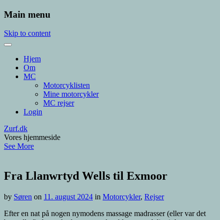
Main menu
Skip to content
Hjem
Om
MC
Motorcyklisten
Mine motorcykler
MC rejser
Login
Zurf.dk
Vores hjemmeside
See More
Fra Llanwrtyd Wells til Exmoor
by
Søren
on
11. august 2024
in
Motorcykler
,
Rejser
Efter en nat på nogen nymodens massage madrasser (eller var det