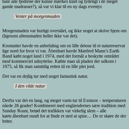
bare alle fjedrene der kunne mærkes klart og tydeligt i de meget
gamle madrasser?), så var vi klar til en ny dags eventyr.
Venter på morgenmaden
Morgenmaden var hurtigt overstået, og ikke noget at skrive hjem om
(ligesom aftensmaden heller ikke var det).
Kromutter havde en anbefaling om en lille detour til et naturreservat
lige nord for hvor vi var. Åbenbart havde Manfred Mann’s Earth
Band købt noget land i 1974, med det formål a beskytte området
mod kommerciel udnyttelse. Købte man så pladen der udkom i
1975, så fik man samtidig retten til en lille plet jord.
Det var en dejlig tur med noget fantastisk natur.
I den vilde natur
Derfra var det en lang, og meget varm tur til Exmoor – temperaturen
nåede 28 grader! Kombineret med englændernes sære tradition med
Sunday Roast, betød det trafikken var virkelig slem – alle
kørte.åbenbart rundt for at finde et sted at spise… De er skøre de der
briter.