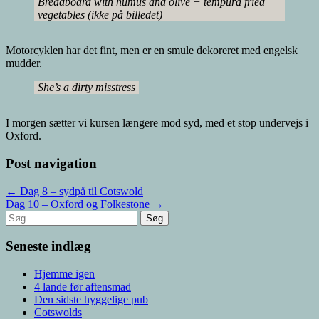
Breadboard with humus and olive + tempura fried
vegetables (ikke på billedet)
Motorcyklen har det fint, men er en smule dekoreret med engelsk
mudder.
She’s a dirty misstress
I morgen sætter vi kursen længere mod syd, med et stop undervejs i
Oxford.
Post navigation
← Dag 8 – sydpå til Cotswold
Dag 10 – Oxford og Folkestone →
Søg
efter:
Seneste indlæg
Hjemme igen
4 lande før aftensmad
Den sidste hyggelige pub
Cotswolds