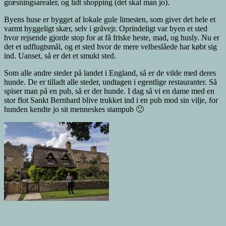
græsningsarealer, og lidt shopping (det skal man jo).
Byens huse er bygget af lokale gule limesten, som giver det hele et
varmt hyggeligt skær, selv i gråvejr. Oprindeligt var byen et sted
hvor rejsende gjorde stop for at få friske heste, mad, og husly. Nu er
det et udflugtsmål, og et sted hvor de mere velbeslåede har købt sig
ind. Uanset, så er det et smukt sted.
Som alle andre steder på landet i England, så er de vilde med deres
hunde. De er tilladt alle steder, undtagen i egentlige restauranter. Så
spiser man på en pub, så er der hunde. I dag så vi en dame med en
stor flot Sankt Bernhard blive trukket ind i en pub mod sin vilje, for
hunden kendte jo sit menneskes stampub 🙂