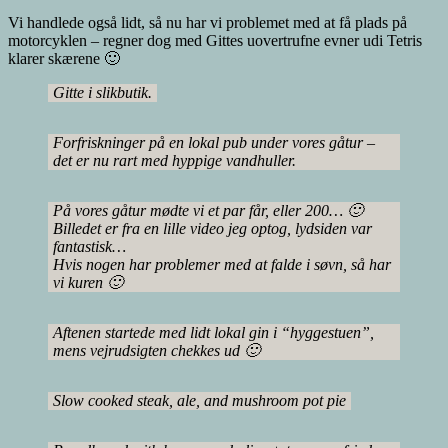
Vi handlede også lidt, så nu har vi problemet med at få plads på
motorcyklen – regner dog med Gittes uovertrufne evner udi Tetris
klarer skærene 🙂
Gitte i slikbutik.
Forfriskninger på en lokal pub under vores gåtur –
det er nu rart med hyppige vandhuller.
På vores gåtur mødte vi et par får, eller 200… 🙂
Billedet er fra en lille video jeg optog, lydsiden var
fantastisk…
Hvis nogen har problemer med at falde i søvn, så har
vi kuren 🙂
Aftenen startede med lidt lokal gin i “hyggestuen”,
mens vejrudsigten chekkes ud 🙂
Slow cooked steak, ale, and mushroom pot pie